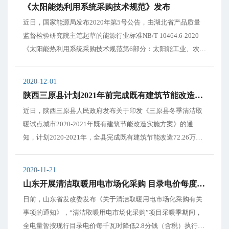
供热条例》《平度市清洁能源供热专项规...
《太阳能热利用系统采购技术规范》发布
近日，国家能源局发布2020年第5号公告，由湖北省产品质量
监督检验研究院主笔起草的能源行业标准NB/T 10464.6-2020
《太阳能热利用系统采购技术规范第6部分：太阳能工业、农业
供热工程》于2020年10月23日获得批准，将于2021年2月1日起
正式实施。 该项标准由中国农村能源行业协会太阳能热利用专
2020-12-01
业委员会...
陕西三原县计划2021年前完成既有建筑节能改造72万平方米
近日，陕西三原县人民政府发布关于印发《三原县冬季清洁取
暖试点城市2020-2021年既有建筑节能改造实施方案》的通
知，计划2020-2021年，全县完成既有建筑节能改造72.26万m
2，其中农村建筑节能改造62.26万㎡，城镇既有建筑节能改造1
0万㎡。 详情如下： 三原县人民政府办公室 ...
2020-11-21
山东开展清洁取暖用电市场化采购 目录电价每度降低2.8分钱
日前，山东省发改委发布《关于清洁取暖用电市场化采购有关
事项的通知》，“清洁取暖用电市场化采购”项目采暖季期间，
全电量暂按现行目录电价每千瓦时降低2.8分钱（含税）执行，