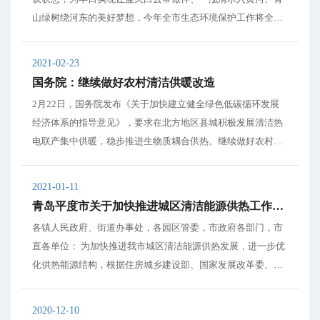
山绿树绕河东的美好梦想，今年全市生态环境保护工作将全方
位谋划好“十四五”生态环境保护工作，启动碳达峰和碳中和工
作。 在散煤整治方面，“禁煤区”实行散煤清零专项行动，9月
2021-02-23
底前运城中心城区实现集中供热全覆盖...
国务院：继续做好农村清洁供暖改造
2月22日，国务院发布《关于加快建立健全绿色低碳循环发展
经济体系的指导意见》，要求在北方地区县城积极发展清洁热
电联产集中供暖，稳步推进生物质耦合供热。继续做好农村清
洁供暖改造、老旧危房改造，打造干净整洁有序美丽的村庄环
境。 国务院关于加快建立健全绿色低碳循环发展经济体系的指
2021-01-11
导意见 ...
青岛平度市关于加快推进城区清洁能源供热工作的实施意见
各镇人民政府、街道办事处，各园区管委，市政府各部门，市
直各单位： 为加快推进我市城区清洁能源供热发展，进一步优
化供热能源结构，根据住房城乡建设部、国家发展改革委、财
政部、能源局《关于推进北方采暖地区城镇清洁供暖的指导意
见》《山东省冬季清洁取暖规划（2018—2022年）》《青岛市
2020-12-10