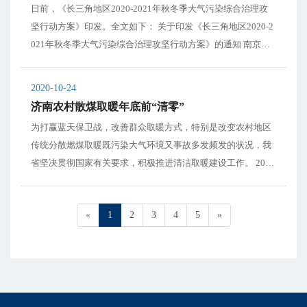
日前，《长三角地区2020-2021年秋冬季大气污染综合治理攻
坚行动方案》印发。全文如下： 关于印发《长三角地区2020-2
021年秋冬季大气污染综合治理攻坚行动方案》的通知 南京、
无锡、徐州、常州、苏州、南通、连云港、淮安、盐城、扬
州、镇江、泰州、宿迁、杭州、宁波、温州、湖州、嘉兴、绍
2020-10-24
兴、金华、衢州、舟山、台州...
济南农村散煤取暖年底前“清零”
为打赢蓝天保卫战，改善群众取暖方式，特别是改变农村地区
传统分散燃煤取暖既污染大气环境又事故多发频发的状况，我
省坚决贯彻国家有关要求，积极推进清洁取暖建设工作。 2017
年在济南等7个通道城市农村地区实施“煤改气”“煤改电”，共完
成57.04万户，拉开全省推动清洁取暖工作的序幕。2018年，清
«
1
2
3
4
5
»
洁取暖工作拓展到全省，截...