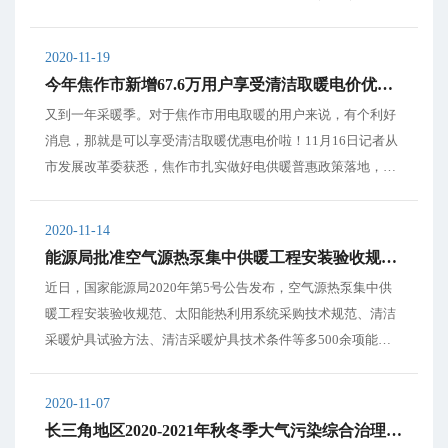
后期根据市场化实际采购情况多退少补，最终实际执行电价不
高于用户现行目录电价。 详情如下：...
2020-11-19
今年焦作市新增67.6万用户享受清洁取暖电价优惠政策
又到一年采暖季。对于焦作市用电取暖的用户来说，有个利好
消息，那就是可以享受清洁取暖优惠电价啦！11月16日记者从
市发展改革委获悉，焦作市扎实做好电供暖普惠政策落地，近
日，国网焦作供电公司已完成对焦作市“煤改气”及集中供热范
围以外的67.6万户存量电供暖用户信息录入工作，使此类用户
2020-11-14
享受到电价优惠政策。 为全面完成“...
能源局批准空气源热泵集中供暖工程安装验收规范等多项行业标准
近日，国家能源局2020年第5号公告发布，空气源热泵集中供
暖工程安装验收规范、太阳能热利用系统采购技术规范、清洁
采暖炉具试验方法、清洁采暖炉具技术条件等多500余项能源
行业标准获得批准并正式发布。...
2020-11-07
长三角地区2020-2021年秋冬季大气污染综合治理攻坚行动方案