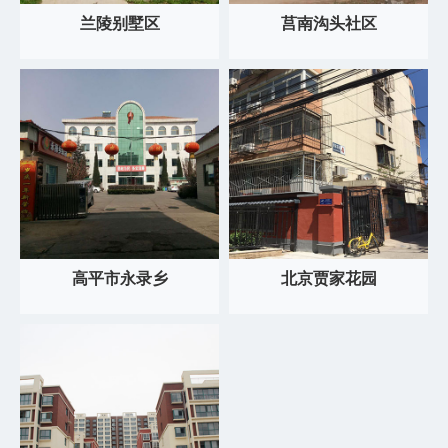
兰陵别墅区
莒南沟头社区
高平市永录乡
北京贾家花园